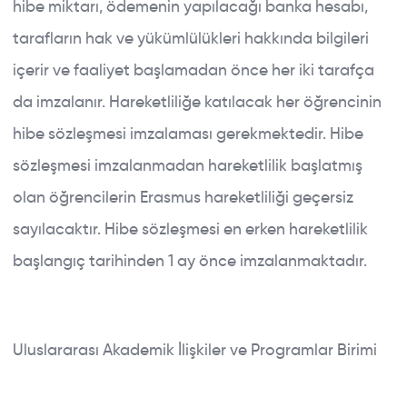
hibe miktarı, ödemenin yapılacağı banka hesabı,
tarafların hak ve yükümlülükleri hakkında bilgileri
içerir ve faaliyet başlamadan önce her iki tarafça
ABOUT BAU
da imzalanır. Hareketliliğe katılacak her öğrencinin
ERASMUS+ KA131
hibe sözleşmesi imzalaması gerekmektedir. Hibe
ERASMUS+ KA171
sözleşmesi imzalanmadan hareketlilik başlatmış
GLOBAL PROGRAMS
olan öğrencilerin Erasmus hareketliliği geçersiz
sayılacaktır. Hibe sözleşmesi en erken hareketlilik
NEWS
Close Search
başlangıç tarihinden 1 ay önce imzalanmaktadır.
DOCUMENTS
FAQ
Uluslararası Akademik İlişkiler ve Programlar Birimi