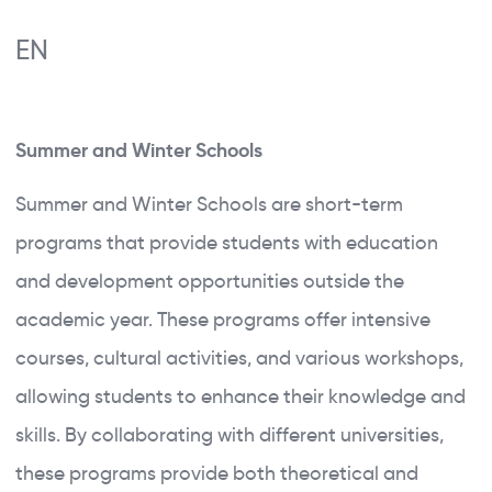
ERASMUS+ KA131
EN
ERASMUS+ KA171
GLOBAL PROGRAMS
Summer and Winter Schools
NEWS
Close Search
Summer and Winter Schools are short-term
DOCUMENTS
programs that provide students with education
FAQ
and development opportunities outside the
academic year. These programs offer intensive
courses, cultural activities, and various workshops,
allowing students to enhance their knowledge and
skills. By collaborating with different universities,
these programs provide both theoretical and