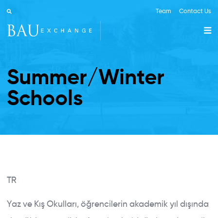
Team
Contact Us
Summer/Winter
Schools
TR
Yaz ve Kış Okulları, öğrencilerin akademik yıl dışında