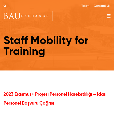
Team
Contact Us
Staff Mobility for
Training
2023 Erasmus+ Projesi Personel Hareketliliği – İdari
Personel Başvuru Çağrısı