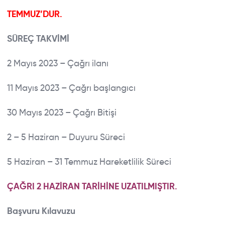
GLOBAL PROGRAMS
TEMMUZ’DUR.
NEWS
Close Search
SÜREÇ TAKVİMİ
DOCUMENTS
2 Mayıs 2023 – Çağrı ilanı
FAQ
11 Mayıs 2023 – Çağrı başlangıcı
30 Mayıs 2023 – Çağrı Bitişi
2 – 5 Haziran – Duyuru Süreci
5 Haziran – 31 Temmuz Hareketlilik Süreci
ÇAĞRI 2 HAZİRAN TARİHİNE UZATILMIŞTIR.
Başvuru Kılavuzu